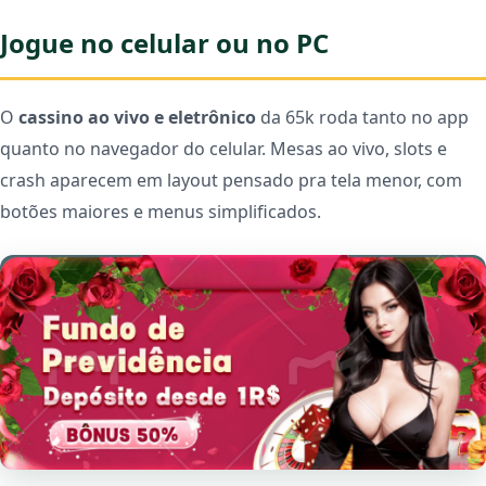
Jogue no celular ou no PC
O
cassino ao vivo e eletrônico
da 65k roda tanto no app
quanto no navegador do celular. Mesas ao vivo, slots e
crash aparecem em layout pensado pra tela menor, com
botões maiores e menus simplificados.