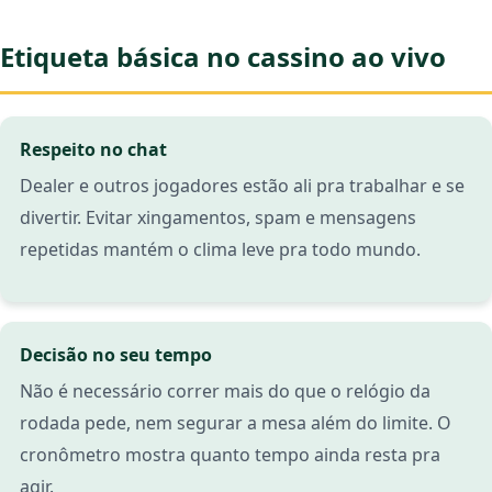
Etiqueta básica no cassino ao vivo
Respeito no chat
Dealer e outros jogadores estão ali pra trabalhar e se
divertir. Evitar xingamentos, spam e mensagens
repetidas mantém o clima leve pra todo mundo.
Decisão no seu tempo
Não é necessário correr mais do que o relógio da
rodada pede, nem segurar a mesa além do limite. O
cronômetro mostra quanto tempo ainda resta pra
agir.