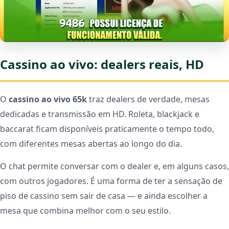
Cassino ao vivo: dealers reais, HD
O
cassino ao vivo 65k
traz dealers de verdade, mesas
dedicadas e transmissão em HD. Roleta, blackjack e
baccarat ficam disponíveis praticamente o tempo todo,
com diferentes mesas abertas ao longo do dia.
O chat permite conversar com o dealer e, em alguns casos,
com outros jogadores. É uma forma de ter a sensação de
piso de cassino sem sair de casa — e ainda escolher a
mesa que combina melhor com o seu estilo.