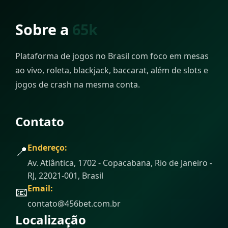
Sobre a
65k
Plataforma de jogos no Brasil com foco em mesas
ao vivo, roleta, blackjack, baccarat, além de slots e
jogos de crash na mesma conta.
Contato
Endereço:
📍
Av. Atlântica, 1702 - Copacabana, Rio de Janeiro -
RJ, 22021-001, Brasil
Email:
📧
contato@456bet.com.br
Localização