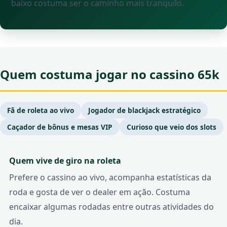
baixo costuma ser o caminho mais tranquilo.
Quem costuma jogar no cassino 65k
Fã de roleta ao vivo
Jogador de blackjack estratégico
Caçador de bônus e mesas VIP
Curioso que veio dos slots
Quem vive de giro na roleta
Prefere o cassino ao vivo, acompanha estatísticas da
roda e gosta de ver o dealer em ação. Costuma
encaixar algumas rodadas entre outras atividades do
dia.