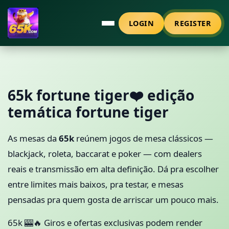
LOGIN
REGISTER
65k fortune tiger❤️ edição
temática fortune tiger
As mesas da
65k
reúnem jogos de mesa clássicos —
blackjack, roleta, baccarat e poker — com dealers
reais e transmissão em alta definição. Dá pra escolher
entre limites mais baixos, pra testar, e mesas
pensadas pra quem gosta de arriscar um pouco mais.
65k 🎰🔥 Giros e ofertas exclusivas podem render