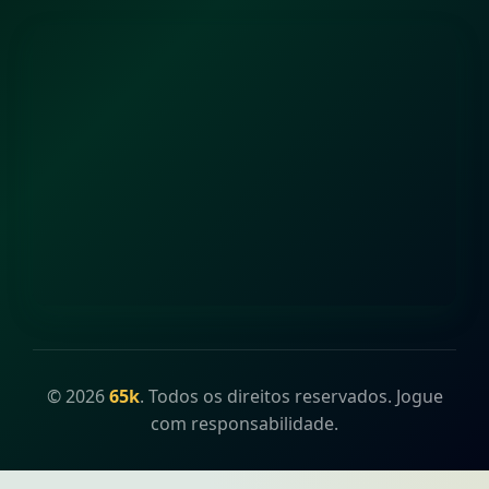
© 2026
65k
. Todos os direitos reservados. Jogue
com responsabilidade.