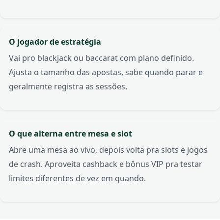
O jogador de estratégia
Vai pro blackjack ou baccarat com plano definido.
Ajusta o tamanho das apostas, sabe quando parar e
geralmente registra as sessões.
O que alterna entre mesa e slot
Abre uma mesa ao vivo, depois volta pra slots e jogos
de crash. Aproveita cashback e bônus VIP pra testar
limites diferentes de vez em quando.