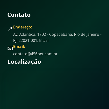
Contato
Endereço:
📍
Av. Atlântica, 1702 - Copacabana, Rio de Janeiro -
RJ, 22021-001, Brasil
Email:
📧
contato@456bet.com.br
Localização