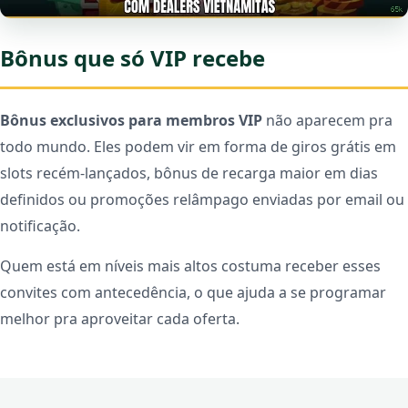
Bônus que só VIP recebe
Bônus exclusivos para membros VIP
não aparecem pra
todo mundo. Eles podem vir em forma de giros grátis em
slots recém‑lançados, bônus de recarga maior em dias
definidos ou promoções relâmpago enviadas por email ou
notificação.
Quem está em níveis mais altos costuma receber esses
convites com antecedência, o que ajuda a se programar
melhor pra aproveitar cada oferta.