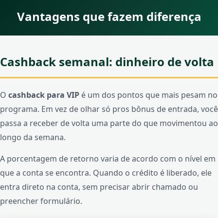
Vantagens que fazem diferença
Cashback semanal: dinheiro de volta
O
cashback para VIP
é um dos pontos que mais pesam no
programa. Em vez de olhar só pros bônus de entrada, você
passa a receber de volta uma parte do que movimentou ao
longo da semana.
A porcentagem de retorno varia de acordo com o nível em
que a conta se encontra. Quando o crédito é liberado, ele
entra direto na conta, sem precisar abrir chamado ou
preencher formulário.