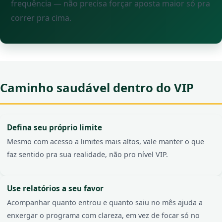
frequência — não precisa forçar aposta maior só pra
correr pra cima.
Caminho saudável dentro do VIP
Defina seu próprio limite
Mesmo com acesso a limites mais altos, vale manter o que
faz sentido pra sua realidade, não pro nível VIP.
Use relatórios a seu favor
Acompanhar quanto entrou e quanto saiu no mês ajuda a
enxergar o programa com clareza, em vez de focar só no