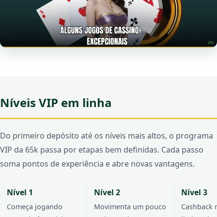
Níveis VIP em linha
Do primeiro depósito até os níveis mais altos, o programa
VIP da 65k passa por etapas bem definidas. Cada passo
soma pontos de experiência e abre novas vantagens.
Nível 1
Nível 2
Nível 3
Começa jogando
Movimenta um pouco
Cashback m